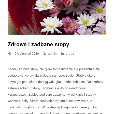
Zdrowe i zadbane stopy
10th sierpień 2020
admin
uroda
Ładne, zdrowe stopy nie tylko fantastycznie się prezentują ale
dodatkowo wprawiają w dobre samopoczucie. Gładka skóra,
przycięte paznokcie dodają wdzięku każdej kobiecie. Należałoby
zatem zadbać o stopy i wybrać się do doświadczonej
kosmetyczki. Zabieg pedicure zaczynamy od kąpieli stóp w
wodzie z solą. Skóra naszych stóp staje się nawilżona, a
naskórek zmiękczony. W następnej kolejności kosmetyczka
usuwa zrogowaciały naskórek tworzącego się głównie w okolicy