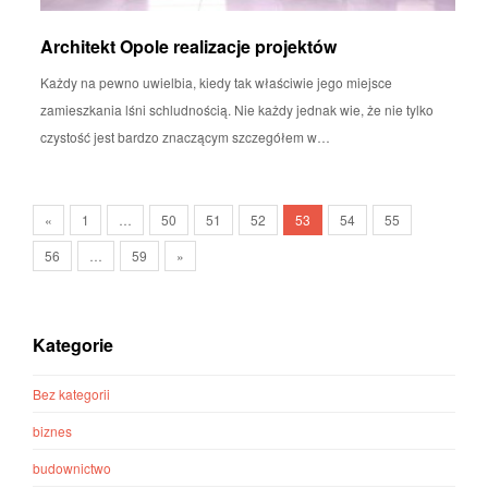
Architekt Opole realizacje projektów
Każdy na pewno uwielbia, kiedy tak właściwie jego miejsce
zamieszkania lśni schludnością. Nie każdy jednak wie, że nie tylko
czystość jest bardzo znaczącym szczegółem w…
«
1
…
50
51
52
53
54
55
56
…
59
»
Kategorie
Bez kategorii
biznes
budownictwo