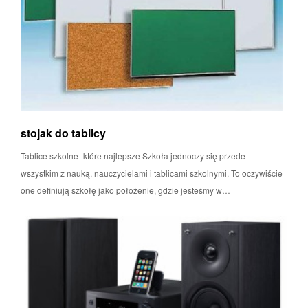
stojak do tablicy
Tablice szkolne- które najlepsze Szkoła jednoczy się przede
wszystkim z nauką, nauczycielami i tablicami szkolnymi. To oczywiście
one definiują szkołę jako położenie, gdzie jesteśmy w…