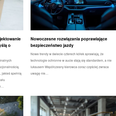
ojektowanie
Nowoczesne rozwiązania poprawiające
ślą o
bezpieczeństwo jazdy
Nowe trendy w świecie czterech kółek sprawiają, że
inalnych
technologie ochronne w aucie stają się standardem, a nie
kcjonalnością.
luksusem Współczesny kierowca coraz częściej zwraca
 jakieś spełnią
uwagę nie…
eału
ny…