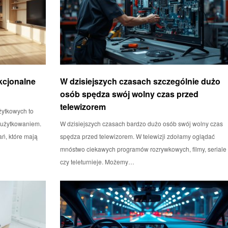
kcjonalne
W dzisiejszych czasach szczególnie dużo
osób spędza swój wolny czas przed
telewizorem
żytkowych to
m użytkowaniem.
W dzisiejszych czasach bardzo dużo osób swój wolny czas
ń, które mają
spędza przed telewizorem. W telewizji zdołamy oglądać
mnóstwo ciekawych programów rozrywkowych, filmy, seriale
czy teleturnieje. Możemy…