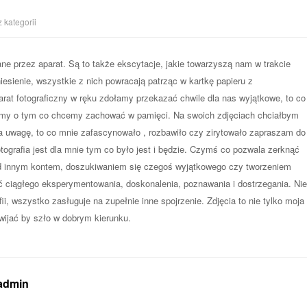
 kategorii
tane przez aparat. Są to także ekscytacje, jakie towarzyszą nam w trakcie
esienie, wszystkie z nich powracają patrząc w kartkę papieru z
at fotograficzny w ręku zdołamy przekazać chwile dla nas wyjątkowe, to co
my o tym co chcemy zachować w pamięci. Na swoich zdjęciach chciałbym
ja uwagę, to co mnie zafascynowało , rozbawiło czy zirytowało zapraszam do
otografia jest dla mnie tym co było jest i będzie. Czymś co pozwala zerknąć
pod innym kontem, doszukiwaniem się czegoś wyjątkowego czy tworzeniem
 ciągłego eksperymentowania, doskonalenia, poznawania i dostrzegania. Nie
ii, wszystko zasługuje na zupełnie inne spojrzenie. Zdjęcia to nie tylko moja
zwijać by szło w dobrym kierunku.
 admin