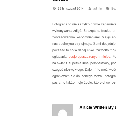
29th listopad 2014
admin
Bez
Fotografia to nie są tylko chwile zapamię
wykonywania zdjęć. Szczęście, troska, uni
zobrazowanymi wspomnieniami. Mając apar
nas zachwyca czy ujmuje. Sami decyduje
pokazać to co w danej chwili zwróciło mo
ogladania:
sesje opuszczonych miejsc
. F
na świat z zupełnie innej perspektywy, 
czegoś niezwykłego. Daje mi to możliwość
ograniczam się do jednego rodzaju fotograf
pasja, to także moje życie, które chcę ro
Article Written By